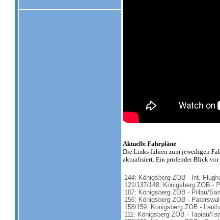
Aktuelle Fahrpläne
Die Links führen zum jeweiligen Fahr
aktualisiert. Ein prüfender Blick vor 
144: Königsberg ZOB - Int. Flu
121/137/148: Königsberg ZOB - 
107: Königsberg ZOB - Pillau/Ба
156: Königsberg ZOB - Patersw
158/159: Königsberg ZOB - Lau
111: Königsberg ZOB - Tapiau/Гв