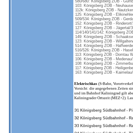
580/680: Königsberg ZOB - Gumb
103: Königsberg ZOB - Neuhause
112k: Königsberg ZOB - Nautzke
125: Königsberg ZOB - Elikinehle
509/534: Königsberg ZOB - Ger
152: Königsberg ZOB - Rinderort
127: Königsberg ZOB - Jägertal/
114/140/141/142: Königsberg ZO
149: Königsberg ZOB - Schaaksw
123: Königsberg ZOB - Willgalte
514: Königsberg ZOB - Haffwerd
516/526: Königsberg ZOB - Hase
113: Königsberg ZOB - Domtau W
106: Königsberg ZOB - Medenau
108: Königsberg ZOB - Zimmerb
117: Königsberg ZOB - Heiligenb
163: Königsberg ZOB - Kaimelau
Elektrischkas
(S-Bahn, Vorortverkeh
Vorsicht: die angegebenen Zeiten si
und im Bahnhof Kaliningrad gilt ab
Kaliningrader Ortszeit (MEZ+2). Lass
Э1 Königsberg Südbahnhof - Pi
Э2 Königsberg Südbahnhof - R
Э3 Königsberg Südbahnhof - R