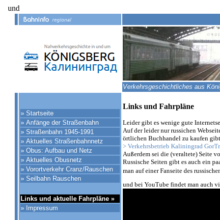
und
Verkehrsgeschichtliches aus König
Links und Fahrpläne
»
Startseite
»
Anfänge der Straßenbahn
Leider gibt es wenige gute Internets
Auf der leider nur russichen Webseit
»
Straßenbahn 1945-1991
örtlichen Buchhandel zu kaufen gibt
»
Aktuelles Straßenbahnnetz
> Verkehrsbetrieb Kaliningrad GorT
»
Obus: Aufbau und Netz
Außerdem sei die (veraltete) Seite v
»
Aktuelles Obusnetz
Russische Seiten gibt es auch ein pa
»
Vorortverkehr Cranz/Rauschen
man auf einer Fanseite des russisc
»
Seilbahn Rauschen
und bei YouTube findet man auch viel
Links und aktuelle Fahrpläne
»
»
Impressum